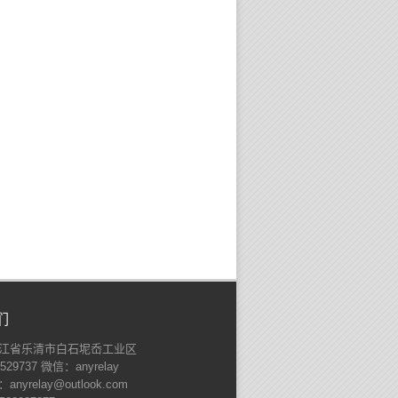
们
江省乐清市白石坭岙工业区
529737 微信：anyrelay
nyrelay@outlook.com