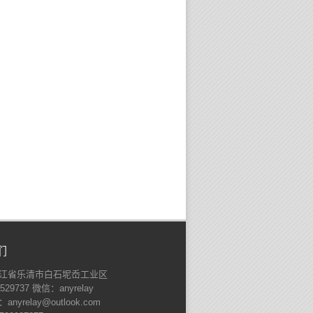
们
江省乐清市白石坭岙工业区
529737 微信：anyrelay
nyrelay@outlook.com