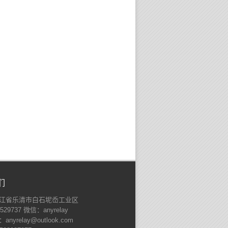
们
江省乐清市白石坭岙工业区
529737 微信：anyrelay
nyrelay@outlook.com