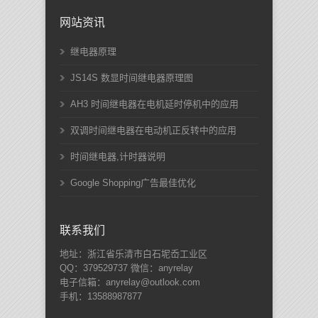
网站资讯
继电器原理
JS14S 数显时间继电器原理图
AH3 时间继电器在电机延时停机中的应用
双调时间继电器在电动机正反转中的应用
时间继电器,计时器说明
Google Shopping广告最佳优化
联系我们
地址：浙江省乐清市白石坭岙工业区
QQ：379529737 微信：anyrelay
电子信箱：anyrelay@outlook.com
手机：13588987877