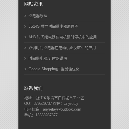
网站资讯
继电器原理
JS14S 数显时间继电器原理图
AH3 时间继电器在电机延时停机中的应用
双调时间继电器在电动机正反转中的应用
时间继电器,计时器说明
Google Shopping广告最佳优化
联系我们
地址：浙江省乐清市白石坭岙工业区
QQ：379529737 微信：anyrelay
电子信箱：anyrelay@outlook.com
手机：13588987877