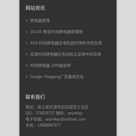
网站资讯
继电器原理
JS14S 数显时间继电器原理图
AH3 时间继电器在电机延时停机中的应用
双调时间继电器在电动机正反转中的应用
时间继电器,计时器说明
Google Shopping广告最佳优化
联系我们
地址：浙江省乐清市白石坭岙工业区
QQ：379529737 微信：anyrelay
电子信箱：anyrelay@outlook.com
手机：13588987877