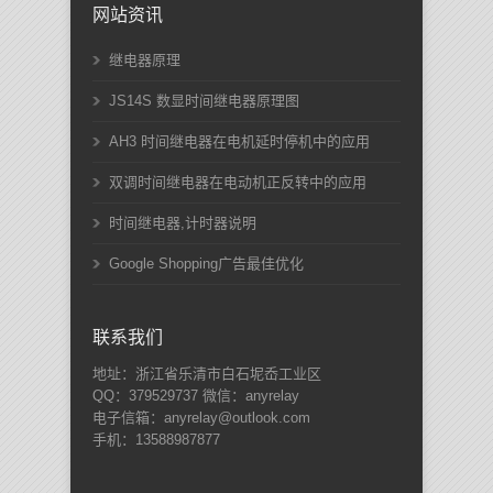
网站资讯
继电器原理
JS14S 数显时间继电器原理图
AH3 时间继电器在电机延时停机中的应用
双调时间继电器在电动机正反转中的应用
时间继电器,计时器说明
Google Shopping广告最佳优化
联系我们
地址：浙江省乐清市白石坭岙工业区
QQ：379529737 微信：anyrelay
电子信箱：anyrelay@outlook.com
手机：13588987877