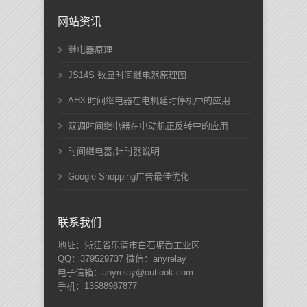
网站资讯
继电器原理
JS14S 数显时间继电器原理图
AH3 时间继电器在电机延时停机中的应用
双调时间继电器在电动机正反转中的应用
时间继电器,计时器说明
Google Shopping广告最佳优化
联系我们
地址：浙江省乐清市白石坭岙工业区
QQ：379529737 微信：anyrelay
电子信箱：anyrelay@outlook.com
手机：13588987877