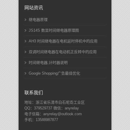
网站资讯
继电器原理
JS14S 数显时间继电器原理图
AH3 时间继电器在电机延时停机中的应用
双调时间继电器在电动机正反转中的应用
时间继电器,计时器说明
Google Shopping广告最佳优化
联系我们
地址：浙江省乐清市白石坭岙工业区
QQ：379529737 微信：anyrelay
电子信箱：anyrelay@outlook.com
手机：13588987877