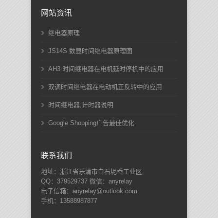
网站资讯
继电器原理
JS14S 数显时间继电器原理图
AH3 时间继电器在电机延时停机中的应用
双调时间继电器在电动机正反转中的应用
时间继电器,计时器说明
Google Shopping广告最佳优化
联系我们
地址：浙江省乐清市白石坭岙工业区
QQ：379529737 微信：anyrelay
电子信箱：anyrelay@outlook.com
手机：13588987877