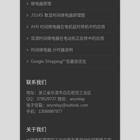
继电器原理
JS14S 数显时间继电器原理图
AH3 时间继电器在电机延时停机中的应用
双调时间继电器在电动机正反转中的应用
时间继电器,计时器说明
Google Shopping广告最佳优化
联系我们
地址：浙江省乐清市白石坭岙工业区
QQ：379529737 微信：anyrelay
电子信箱：anyrelay@outlook.com
手机：13588987877
关于我们
士研电机是国内工业设备及其自动化控制产品的