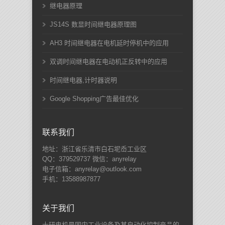
继电器原理
JS14S 数显时间继电器原理图
AH3 时间继电器在电机延时停机中的应用
双调时间继电器在电动机正反转中的应用
时间继电器,计时器说明
Google Shopping广告最佳优化
联系我们
地址：浙江省乐清市白石坭岙工业区
QQ：379529737 微信：anyrelay
电子信箱：anyrelay@outlook.com
手机：13588987877
关于我们
士研电机是国内工业设备及其自动化控制产品的