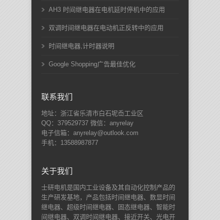
AH3 时间继电器在电机延时停机中的应用
双调时间继电器在电动机正反转中的应用
时间继电器,计时器说明
Google Shopping广告最佳优化
联系我们
地址：浙江省乐清市白石坭岙工业区
QQ：379529737 微信：anyrelay
电子信箱：anyrelay@outlook.com
手机：13588987877
关于我们
士研电机是国内工业设备及其自动化控制产品的
生产研发基地，产品包括时间继电器、数显时间
继电器、超级时间继电器、固态继电器、智能时
间继电器、双调时间继电器、接近开关、光电开